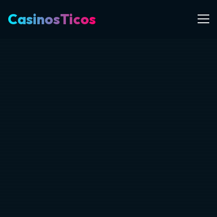
CasinosTicos