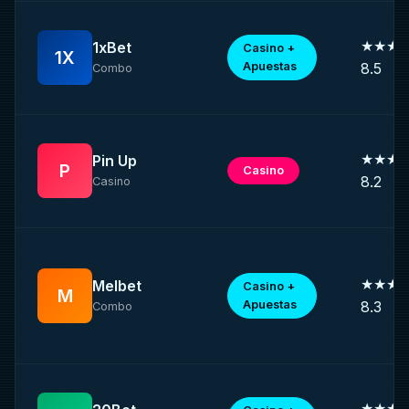
★★★
1xBet
Casino +
1X
Apuestas
8.5
Combo
★★★
Pin Up
P
Casino
8.2
Casino
★★★
Melbet
Casino +
M
Apuestas
8.3
Combo
★★★