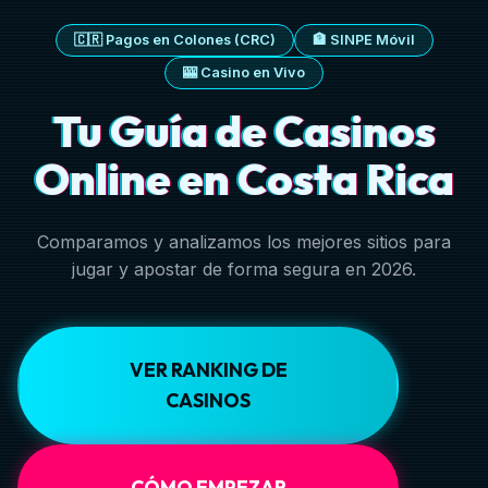
🇨🇷 Pagos en Colones (CRC)
🏦 SINPE Móvil
🎰 Casino en Vivo
Tu Guía de Casinos
Online en Costa Rica
Comparamos y analizamos los mejores sitios para
jugar y apostar de forma segura en 2026.
VER RANKING DE
CASINOS
CÓMO EMPEZAR